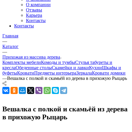
О компании
Отзывы
Карьера
Контакты
Контакты
Главная
—
Каталог
—
Прихожая из массива дерева
Комплекты мебели
Комоды и тумбы
Стулья табуреты и
кресла
Обеденные столы
Скамейки и лавки
Кухни
Шкафы и
буфеты
Кровати
Предметы интерьера
Зеркала
Кровати домики
—
Вешалка с полкой и скамьёй из дерева в прихожую Рыцарь
Вешалка с полкой и скамьёй из дерева
в прихожую Рыцарь