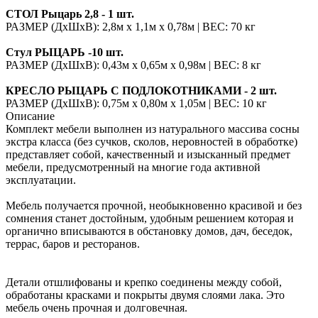
СТОЛ Рыцарь 2,8 - 1 шт.
РАЗМЕР (ДхШхВ): 2,8м х 1,1м х 0,78м | ВЕС: 70 кг
Стул РЫЦАРЬ -10 шт.
РАЗМЕР (ДхШхВ): 0,43м х 0,65м х 0,98м | ВЕС: 8 кг
КРЕСЛО РЫЦАРЬ С ПОДЛОКОТНИКАМИ - 2 шт.
РАЗМЕР (ДхШхВ): 0,75м х 0,80м х 1,05м | ВЕС: 10 кг
Описание
Комплект мебели выполнен из натурального массива сосны
экстра класса (без сучков, сколов, неровностей в обработке)
представляет собой, качественный и изысканный предмет
мебели, предусмотренный на многие года активной
эксплуатации.
Мебель получается прочной, необыкновенно красивой и без
сомнения станет достойным, удобным решением которая и
органично вписываются в обстановку домов, дач, беседок,
террас, баров и ресторанов.
Детали отшлифованы и крепко соединены между собой,
обработаны красками и покрыты двумя слоями лака. Это
мебель очень прочная и долговечная.