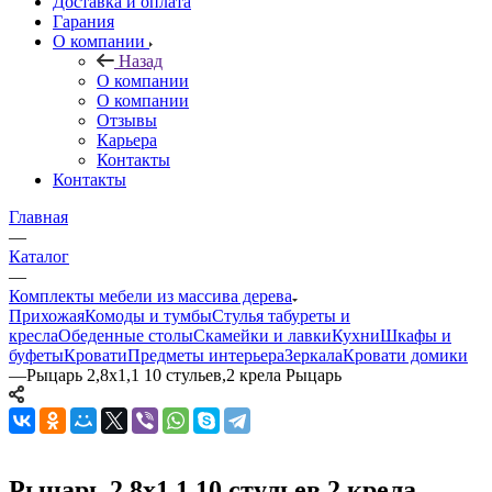
Доставка и оплата
Гарания
О компании
Назад
О компании
О компании
Отзывы
Карьера
Контакты
Контакты
Главная
—
Каталог
—
Комплекты мебели из массива дерева
Прихожая
Комоды и тумбы
Стулья табуреты и
кресла
Обеденные столы
Скамейки и лавки
Кухни
Шкафы и
буфеты
Кровати
Предметы интерьера
Зеркала
Кровати домики
—
Рыцарь 2,8x1,1 10 стульев,2 крела Рыцарь
Рыцарь 2,8x1,1 10 стульев,2 крела