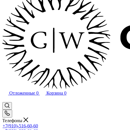
Отложенные
0
Корзина
0
Телефоны
+7(910)-516-60-60